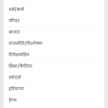
धर्म/कर्म
फीचर
बाजार
राजनीति/विश्लेषण
रिलेशनशिप
शिक्षा/कैरियर
स्पोर्ट्स
हरियाणा
हेल्थ