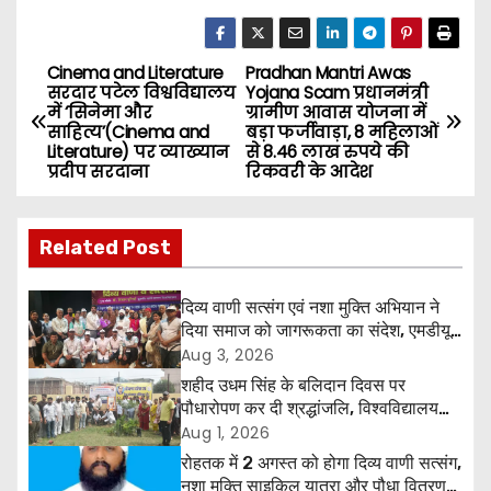
Cinema and Literature
Pradhan Mantri Awas
P
सरदार पटेल विश्वविद्यालय
Yojana Scam प्रधानमंत्री
में ‘सिनेमा और
ग्रामीण आवास योजना में
o
साहित्य’(Cinema and
बड़ा फर्जीवाड़ा, 8 महिलाओं
Literature) पर व्याख्यान
से 8.46 लाख रुपये की
s
प्रदीप सरदाना
रिकवरी के आदेश
t
Related Post
n
a
दिव्य वाणी सत्संग एवं नशा मुक्ति अभियान ने
दिया समाज को जागरूकता का संदेश, एमडीयू
v
रोहतक में हजारों लोगों ने लिया संकल्प
Aug 3, 2026
शहीद उधम सिंह के बलिदान दिवस पर
i
पौधारोपण कर दी श्रद्धांजलि, विश्वविद्यालय
और राजपत्रित अवकाश बहाल करने की उठी
Aug 1, 2026
g
मांग
रोहतक में 2 अगस्त को होगा दिव्य वाणी सत्संग,
नशा मुक्ति साइकिल यात्रा और पौधा वितरण