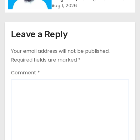
a
कार्यक्रम
Aug 1, 2026
t
i
Leave a Reply
o
Your email address will not be published.
n
Required fields are marked
*
Comment
*