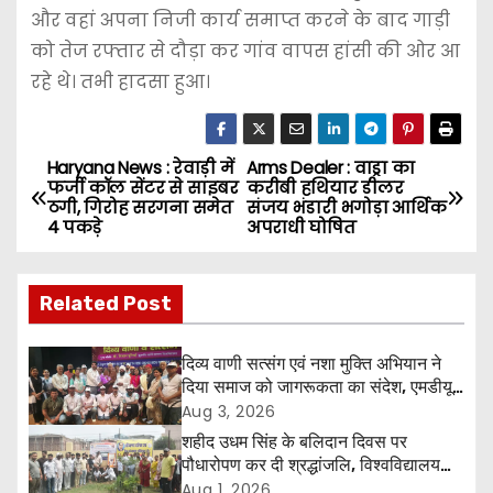
और वहां अपना निजी कार्य समाप्त करने के बाद गाड़ी
को तेज रफ्तार से दौड़ा कर गांव वापस हांसी की ओर आ
रहे थे। तभी हादसा हुआ।
Haryana News : रेवाड़ी में
Arms Dealer : वाड्रा का
P
फर्जी कॉल सेंटर से साइबर
करीबी हथियार डीलर
ठगी, गिरोह सरगना समेत
संजय भंडारी भगोड़ा आर्थिक
o
4 पकड़े
अपराधी घोषित
s
Related Post
t
n
दिव्य वाणी सत्संग एवं नशा मुक्ति अभियान ने
दिया समाज को जागरूकता का संदेश, एमडीयू
a
रोहतक में हजारों लोगों ने लिया संकल्प
Aug 3, 2026
शहीद उधम सिंह के बलिदान दिवस पर
v
पौधारोपण कर दी श्रद्धांजलि, विश्वविद्यालय
और राजपत्रित अवकाश बहाल करने की उठी
Aug 1, 2026