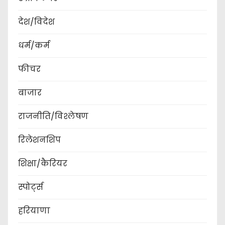
देश/विदेश
धर्म/कर्म
फीचर
बाजार
राजनीति/विश्लेषण
रिलेशनशिप
शिक्षा/कैरियर
स्पोर्ट्स
हरियाणा