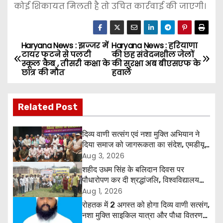
कोई शिकायत मिलती है तो उचित कार्रवाई की जाएगी।
Haryana News : झज्जर में
Haryana News : हरियाणा
P
टायर फटने से पलटी
की छह संवेदनशील जेलों
स्कूल कैब , तीसरी कक्षा के
की सुरक्षा अब बीएसएफ के
o
छात्र की मौत
हवाले
s
Related Post
t
n
दिव्य वाणी सत्संग एवं नशा मुक्ति अभियान ने
दिया समाज को जागरूकता का संदेश, एमडीयू
a
रोहतक में हजारों लोगों ने लिया संकल्प
Aug 3, 2026
शहीद उधम सिंह के बलिदान दिवस पर
v
पौधारोपण कर दी श्रद्धांजलि, विश्वविद्यालय
और राजपत्रित अवकाश बहाल करने की उठी
Aug 1, 2026
i
मांग
रोहतक में 2 अगस्त को होगा दिव्य वाणी सत्संग,
g
नशा मुक्ति साइकिल यात्रा और पौधा वितरण