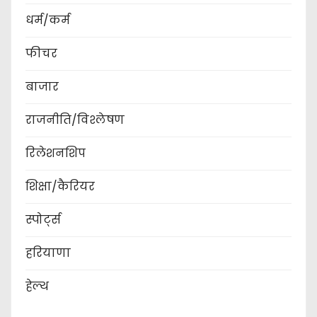
धर्म/कर्म
फीचर
बाजार
राजनीति/विश्लेषण
रिलेशनशिप
शिक्षा/कैरियर
स्पोर्ट्स
हरियाणा
हेल्थ