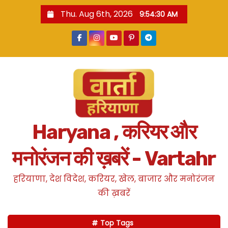
S
Thu. Aug 6th, 2026
9:54:31 AM
k
i
p
t
o
c
o
n
Haryana , करियर और
t
e
मनोरंजन की ख़बरें - Vartahr
n
t
हरियाणा, देश विदेश, करियर, खेल, बाजार और मनोरंजन
की ख़बरें
Top Tags