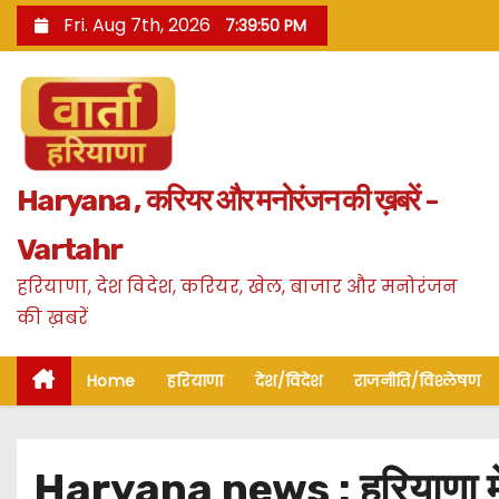
S
Fri. Aug 7th, 2026
7:39:52 PM
k
i
p
t
o
Haryana , करियर और मनोरंजन की ख़बरें -
c
o
Vartahr
n
हरियाणा, देश विदेश, करियर, खेल, बाजार और मनोरंजन
t
की ख़बरें
e
n
Home
हरियाणा
देश/विदेश
राजनीति/विश्लेषण
t
Haryana news : हरियाणा में श