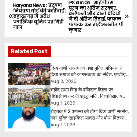
IPS sucide : आईपीएम
P
Haryana News : प्रदूषण
पूरन का अंतिम संस्कार,
नियंत्रण बोर्ड की कार्रवाई :
धर्मपत्नी और दोनों बेटियों
o
बहादुरगढ़ में अवैध
ने दी अंतिम विदाई, फफक
प्लास्टिक यूनिट पर गिरी
फफक कर रोई अमनीत पी
गाज
s
कुमार
t
Related Post
n
a
दिव्य वाणी सत्संग एवं नशा मुक्ति अभियान ने
दिया समाज को जागरूकता का संदेश, एमडीयू
v
रोहतक में हजारों लोगों ने लिया संकल्प
Aug 3, 2026
शहीद उधम सिंह के बलिदान दिवस पर
i
पौधारोपण कर दी श्रद्धांजलि, विश्वविद्यालय
और राजपत्रित अवकाश बहाल करने की उठी
Aug 1, 2026
g
मांग
रोहतक में 2 अगस्त को होगा दिव्य वाणी सत्संग,
नशा मुक्ति साइकिल यात्रा और पौधा वितरण
a
कार्यक्रम
Aug 1, 2026
t