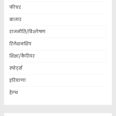
फीचर
बाजार
राजनीति/विश्लेषण
रिलेशनशिप
शिक्षा/कैरियर
स्पोर्ट्स
हरियाणा
हेल्थ