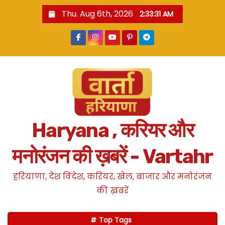
S
Thu. Aug 6th, 2026
2:33:32 AM
k
i
p
t
o
c
o
n
Haryana , करियर और
t
e
मनोरंजन की ख़बरें - Vartahr
n
t
हरियाणा, देश विदेश, करियर, खेल, बाजार और मनोरंजन
की ख़बरें
Top Tags