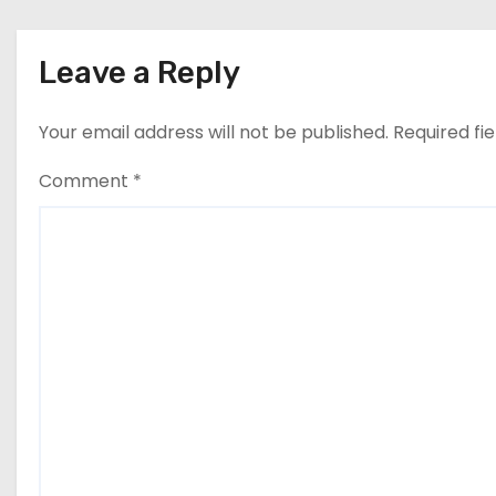
g
a
Leave a Reply
t
Your email address will not be published.
Required fi
i
Comment
*
o
n