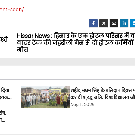
ent-soon
/
Hissar News : हिसार के एक होटल परिसर में ब
श्ते
वाटर टैंक की जहरीली गैस से दो होटल कर्मियों
मौत
 दिया
शहीद उधम सिंह के बलिदान दिवस 
तक में
कर दी श्रद्धांजलि, विश्वविद्यालय 
अवकाश बहाल करने की उठी मांग
Aug 1, 2026
संग,
ण