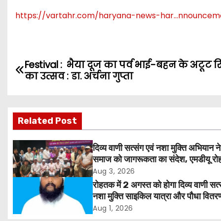
https://vartahr.com/
haryana-news-har…nnouncem
P
Festival : भैया दूज का पर्व भाई-बहन के अटूट रि
का उत्सव : डा. अर्चना गुप्ता
o
s
Related Post
t
n
दिव्य वाणी सत्संग एवं नशा मुक्ति अभियान ने
समाज को जागरूकता का संदेश, एमडीयू रोह
a
हजारों लोगों ने लिया संकल्प
Aug 3, 2026
v
रोहतक में 2 अगस्त को होगा दिव्य वाणी सत्
नशा मुक्ति साइकिल यात्रा और पौधा वितर
i
कार्यक्रम
Aug 1, 2026