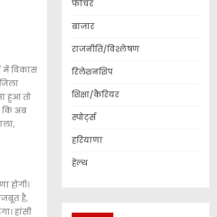
फीचर
बाजार
राजनीति/विश्लेषण
ं में विकास
रिलेशनशिप
 जिला
शिक्षा/कैरियर
ा हुआ तो
है कि अब
स्पोर्ट्स
ाला,
हरियाणा
हेल्थ
णा होगी।
जबूत है,
गा। हांसी