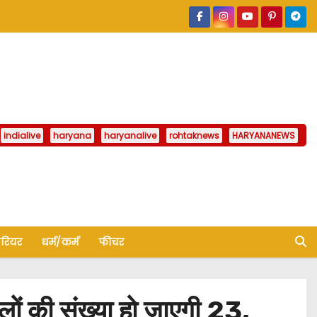
indialive
haryana
haryanalive
rohtaknews
HARYANANEWS
ैरियर
धर्म/कर्म
फीचर
ं की संख्या हो जाएगी 23,