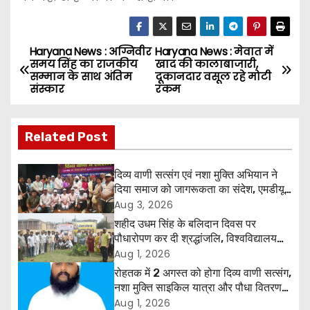
Haryana News : अग्निवीर
Haryana News : मेवात में
P
समय सिंह का राजकीय
खाद की कालाबाजारी,
सम्मान के साथ अंतिम
दूकानदार वसूल रहे मोटी
o
संस्कार
रकम
s
Related Post
t
n
दिव्य वाणी सत्संग एवं नशा मुक्ति अभियान ने
दिया समाज को जागरूकता का संदेश, एमडीयू
a
रोहतक में हजारों लोगों ने लिया संकल्प
Aug 3, 2026
शहीद उधम सिंह के बलिदान दिवस पर
v
पौधारोपण कर दी श्रद्धांजलि, विश्वविद्यालय
और राजपत्रित अवकाश बहाल करने की उठी
Aug 1, 2026
i
मांग
रोहतक में 2 अगस्त को होगा दिव्य वाणी सत्संग,
g
नशा मुक्ति साइकिल यात्रा और पौधा वितरण
कार्यक्रम
Aug 1, 2026