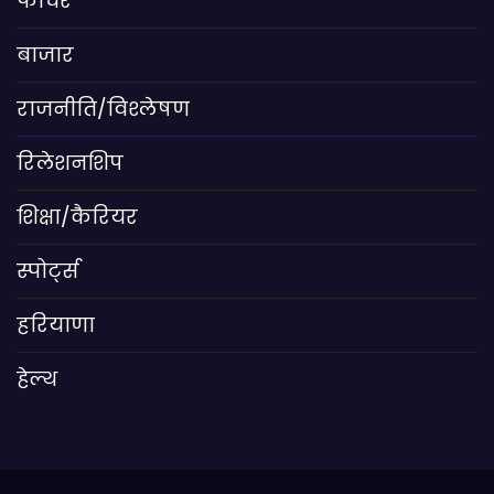
फीचर
बाजार
राजनीति/विश्लेषण
रिलेशनशिप
शिक्षा/कैरियर
स्पोर्ट्स
हरियाणा
हेल्थ