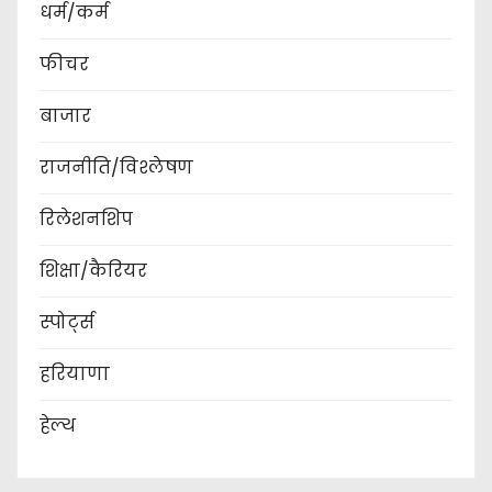
धर्म/कर्म
फीचर
बाजार
राजनीति/विश्लेषण
रिलेशनशिप
शिक्षा/कैरियर
स्पोर्ट्स
हरियाणा
हेल्थ