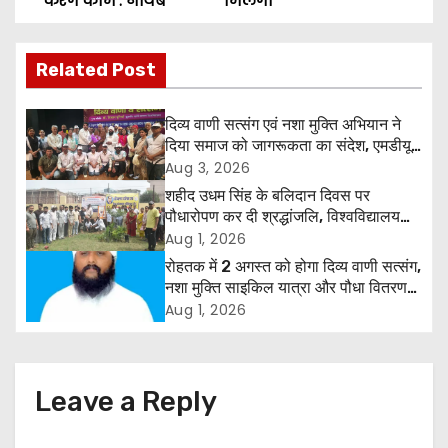
o
करेंगे काम : नायब
मिलेगी
s
Related Post
t
n
दिव्य वाणी सत्संग एवं नशा मुक्ति अभियान ने
दिया समाज को जागरूकता का संदेश, एमडीयू
a
रोहतक में हजारों लोगों ने लिया संकल्प
Aug 3, 2026
शहीद उधम सिंह के बलिदान दिवस पर
v
पौधारोपण कर दी श्रद्धांजलि, विश्वविद्यालय
और राजपत्रित अवकाश बहाल करने की उठी
Aug 1, 2026
i
मांग
रोहतक में 2 अगस्त को होगा दिव्य वाणी सत्संग,
g
नशा मुक्ति साइकिल यात्रा और पौधा वितरण
कार्यक्रम
Aug 1, 2026
a
t
Leave a Reply
i