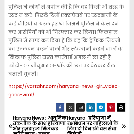
पुलिस ने लोगों से अपील की है कि वह किसी भी तरह के
स्टंट न करें। पिछले दिनों एक्सप्रेसवे पर स्टंटबाजी के
कई वीडियो वायरल हुए थे। जिसमें पुलिस ने केस दर्ज
कर आरोपियों को भी गिरफ्तार कर लिया। फिलहाल
पुलिस ने साफ कर दिया है कि वह कि ट्रैफिक नियमों
का उल्लंघन करने वालों और स्टंटबाजी करने वालों के
खिलाफ पुलिस सख्त कार्रवाई अमल में ला रही है।
फोटो- 07 जीयूआर 01-थॉर की छत पर बैठकर रील
बताती युवती।
https://vartahr.com/
haryana-news-gir…video-
goes-viral
/
‎
Haryana News : आधुनिक
Haryana : हरियाणा में
P
तकनीक के साथ हरियाणा
रक्षाबंधन पर महिलाओं के
और इज़राइल मिलकर
लिए दो दिन फ्री बस सेवा