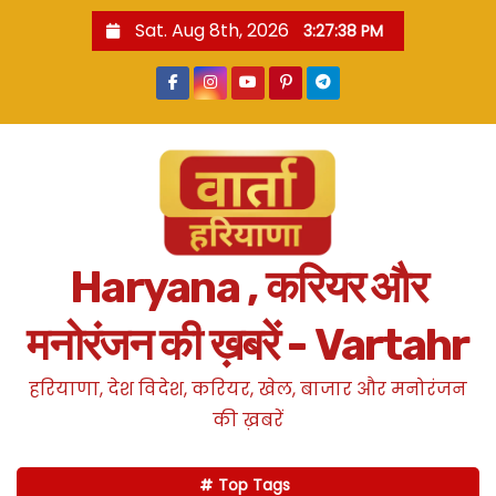
S
Sat. Aug 8th, 2026
3:27:39 PM
k
i
p
t
o
c
o
n
Haryana , करियर और
t
e
मनोरंजन की ख़बरें - Vartahr
n
t
हरियाणा, देश विदेश, करियर, खेल, बाजार और मनोरंजन
की ख़बरें
Top Tags