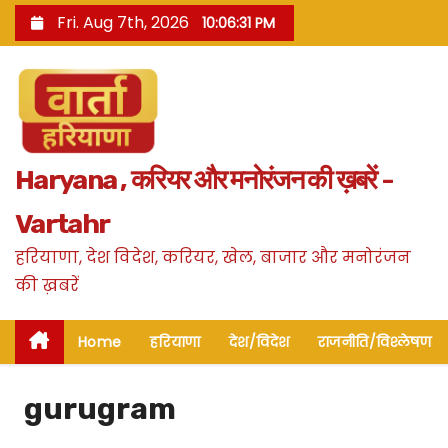
S
Fri. Aug 7th, 2026
10:06:33 PM
k
i
p
t
o
Haryana , करियर और मनोरंजन की ख़बरें -
c
o
Vartahr
n
हरियाणा, देश विदेश, करियर, खेल, बाजार और मनोरंजन
t
की ख़बरें
e
n
Home
हरियाणा
देश/विदेश
राजनीति/विश्लेषण
t
gurugram