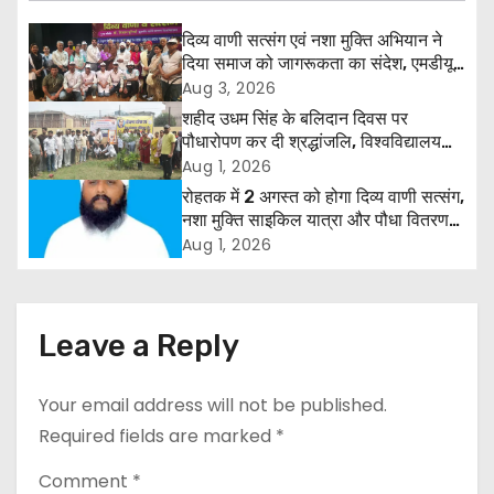
n
दिव्य वाणी सत्संग एवं नशा मुक्ति अभियान ने
a
दिया समाज को जागरूकता का संदेश, एमडीयू
रोहतक में हजारों लोगों ने लिया संकल्प
Aug 3, 2026
v
शहीद उधम सिंह के बलिदान दिवस पर
पौधारोपण कर दी श्रद्धांजलि, विश्वविद्यालय
i
और राजपत्रित अवकाश बहाल करने की उठी
Aug 1, 2026
मांग
रोहतक में 2 अगस्त को होगा दिव्य वाणी सत्संग,
g
नशा मुक्ति साइकिल यात्रा और पौधा वितरण
कार्यक्रम
a
Aug 1, 2026
t
i
Leave a Reply
o
Your email address will not be published.
n
Required fields are marked
*
Comment
*