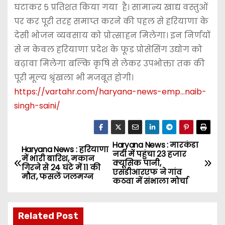
घटाकर 5 प्रतिशत किया गया है। सामान्य खाद्य वस्तुओं
पर कर पूरी तरह समाप्त करने की पहल से हरियाणा के
देसी भोजन व्यवसाय को प्रोत्साहन मिलेगा। इन निर्णयों
से न केवल हरियाणा प्रदेश के फूड प्रोसेसिंग उद्योग को
बढ़ावा मिलेगा बल्कि कृषि से लेकर उपभोक्ता तक की
पूरी मूल्य श्रृंखला भी मजबूत होगी।
https://vartahr.com/
haryana-news-emp…naib-
singh-saini
/
Haryana News : मारकंडा
P
Haryana News : हरियाणा
नदी में पहुंचा 23 हजार
में भारी बारिश, मकान
क्यूसिक पानी,
o
गिरने से 24 घंटे में 11 की
एसडीआरएफ ने गांव
मौत, फसलें जलमग्न
कठवा में संभाला मोर्चा
s
t
Related Post