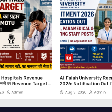
 Hospitals Revenue
Al-Falah University Re
्टरों पर Revenue Targets
2026: Notification Out 
ाफ DMA India का बड़ा कदम,
Nursing, Paramedical &
026
Admin
Aug 3, 2026
Admin
 Motu जांच की मांग
Supporting Staff Posts,
Through Email