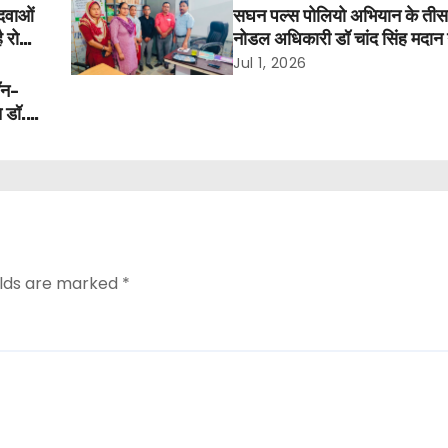
दवाओं
सघन पल्स पोलियो अभियान के तीसरे
ै रोक,
नोडल अधिकारी डॉ चांद सिंह मदान न
हांसी में किया निरीक्षण
Jul 1, 2026
ॉन-
ि डॉ.
elds are marked
*