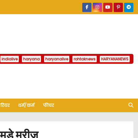
indialive
haryana
haryanalive
rohtaknews
HARYANANEWS
ैरियर
धर्म/कर्म
फीचर
मड़े मरीज