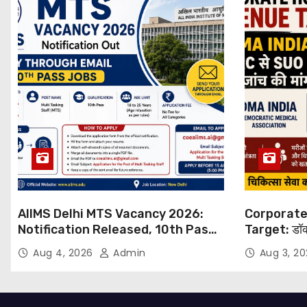
AIIMS Delhi MTS Vacancy 2026:
Corporate
Notification Released, 10th Pass
Target: डॉक
Candidates Can Apply Through
थोपने के खिल
Aug 4, 2026
Admin
Aug 3, 2
Email
NHRC से Suo