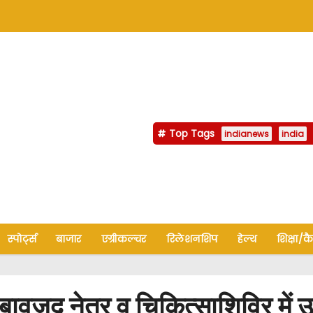
Top Tags
indianews
india
स्पोर्ट्स
बाजार
एग्रीकल्चर
रिलेशनशिप
हेल्थ
शिक्षा/क
जूद नेत्र व चिकित्साशिविर में उ