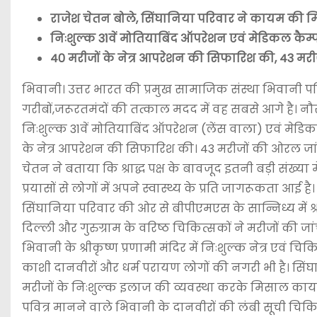
राजेश चेतन बोले, सिंघानिया परिवार ने कायम की 
निःशुल्क 31वें मोतियाबिंद ऑपरेशन एवं मेडिकल कैम्प
40 मरीजों के नेत्र आपरेशन की सिफारिश की, 43 मर
भिवानी। उत्तर भारत की प्रमुख सामाजिक संस्था भिवानी प
गरीबों,जरूरतमंदों की तत्काल मदद में वह सबसे आगे है। नौ
निःशुल्क 31वें मोतियाबिंद ऑपरेशन (लेंस वाला) एवं मेडिक
के नेत्र आपरेशन की सिफारिश की। 43 मरीजों की ओरल जांच की
चेतन ने बताया कि श्राद्ध पक्ष के बावजूद इतनी बड़ी संख्य
प्रयासों से लोगों में अपने स्वास्थ्य के प्रति जागरूकता आ
सिंघानिया परिवार की ओर से बीपीएमएस के सान्निध्य में श्र
दिल्ली और गुरुग्राम के वरिष्ठ चिकित्सकों ने मरीजों की 
भिवानी के श्रीकृष्ण प्रणामी मंदिर में निःशुल्क नेत्र एव
काशी दानवीरों और धर्म परायण लोगों की नगरी भी है। सिंघानि
मरीजों के निःशुल्क इलाज की व्यवस्था करके मिसाल कायम
पवित्र मानने वाले भिवानी के दानवीरों की लंबी सूची चि