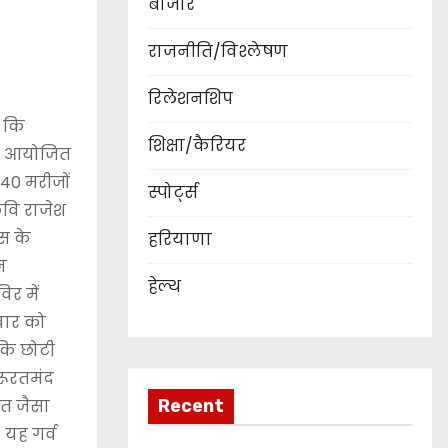
बाजार
राजनीति/विश्लेषण
रिलेशनशिप
ा कि
शिक्षा/कैरियर
में आयोजित
 40 मरीजों
स्पोर्ट्स
कवि राजेश
एस के
हरियाणा
न
हेल्थ
िर में
धवार को
 कि छोटी
जरूरतमंद
ोत जैसा
Recent
 यह गर्व