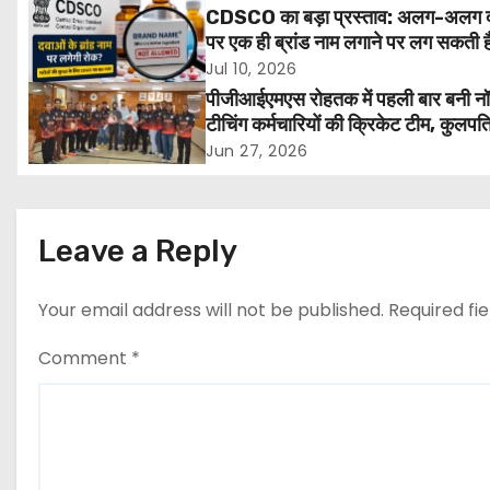
n
CDSCO का बड़ा प्रस्ताव: अलग-अलग 
पर एक ही ब्रांड नाम लगाने पर लग सकती ह
a
मरीजों की सुरक्षा होगी मजबूत
Jul 10, 2026
v
पीजीआईएमएस रोहतक में पहली बार बनी न
टीचिंग कर्मचारियों की क्रिकेट टीम, कुलपत
i
एच.के. अग्रवाल ने दी शुभकामनाएं
Jun 27, 2026
g
a
Leave a Reply
t
Your email address will not be published.
Required fi
i
Comment
*
o
n