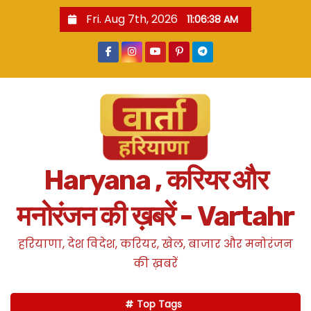
S
Fri. Aug 7th, 2026
11:06:39 AM
k
i
p
t
o
c
o
n
Haryana , करियर और
t
e
मनोरंजन की ख़बरें - Vartahr
n
t
हरियाणा, देश विदेश, करियर, खेल, बाजार और मनोरंजन
की ख़बरें
Top Tags