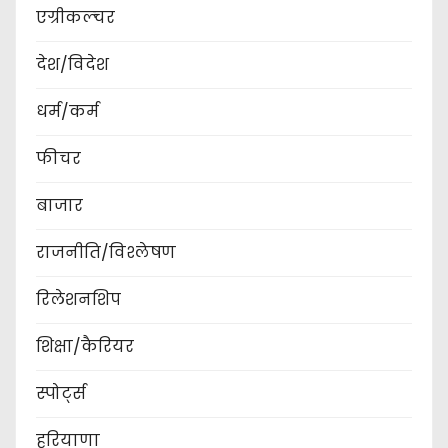
एग्रीकल्चर
देश/विदेश
धर्म/कर्म
फीचर
बाजार
राजनीति/विश्लेषण
रिलेशनशिप
शिक्षा/कैरियर
स्पोर्ट्स
हरियाणा