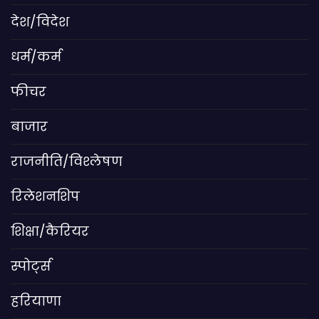
देश/विदेश
धर्म/कर्म
फीचर
बाजार
राजनीति/विश्लेषण
रिलेशनशिप
शिक्षा/कैरियर
स्पोर्ट्स
हरियाणा