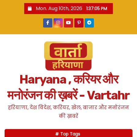
S
Mon. Aug 10th, 2026
1:37:07 PM
k
i
p
t
o
c
o
n
Haryana , करियर और
t
e
मनोरंजन की ख़बरें - Vartahr
n
t
हरियाणा, देश विदेश, करियर, खेल, बाजार और मनोरंजन
की ख़बरें
Top Tags