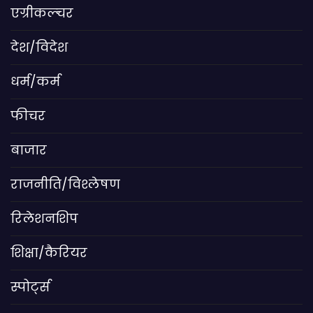
एग्रीकल्चर
देश/विदेश
धर्म/कर्म
फीचर
बाजार
राजनीति/विश्लेषण
रिलेशनशिप
शिक्षा/कैरियर
स्पोर्ट्स