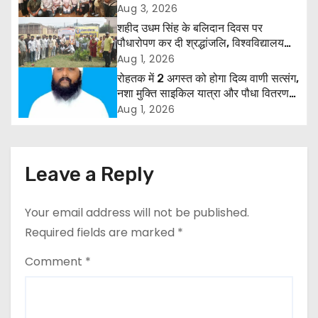
रोहतक में हजारों लोगों ने लिया संकल्प
Aug 3, 2026
v
शहीद उधम सिंह के बलिदान दिवस पर
पौधारोपण कर दी श्रद्धांजलि, विश्वविद्यालय
i
और राजपत्रित अवकाश बहाल करने की उठी
Aug 1, 2026
मांग
रोहतक में 2 अगस्त को होगा दिव्य वाणी सत्संग,
g
नशा मुक्ति साइकिल यात्रा और पौधा वितरण
कार्यक्रम
a
Aug 1, 2026
t
i
Leave a Reply
o
Your email address will not be published.
n
Required fields are marked
*
Comment
*