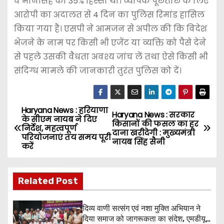
व मानसिंह का 35% हिस्सा था। व्यापक पूछताछ के लिए
आरोपी का अदालत से 4 दिन का पुलिस रिमांड हासिल
किया गया हैं। एसपी ने आमजन से अपील की कि विदेश
भेजने के नाम पर किसी भी एजेंट या व्यक्ति को पैसे देने
से पहले उसकी वैधता अवश्य जांच लें तथा ऐसे किसी भी
संदिग्ध मामले की जानकारी तुरंत पुलिस को दें।
Haryana News : हरियाणा
P
Haryana News : सरकार
के सीएम नायब ने दिए
किसानों की फसल का हर
निर्देश, महत्वपूर्ण
o
दाना खरीदेगी : मुख्यमंत्री
परियोजनाएं तय समय पूरी
नायब सिंह सैनी
करें
s
t
Related Post
n
दिव्य वाणी सत्संग एवं नशा मुक्ति अभियान ने
a
दिया समाज को जागरूकता का संदेश, एमडीयू