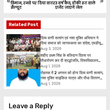
विमान, रनवे पर दिया वाटर
3 वर्ष कैद, डोंकी रूट वाले
o
सैल्यूट
एजेंट जाएंगे जेल
s
Related Post
t
n
दिव्य वाणी सत्संग एवं नशा मुक्ति अभियान ने
दिया समाज को जागरूकता का संदेश, एमडीयू
a
रोहतक में हजारों लोगों ने लिया संकल्प
Aug 3, 2026
शहीद उधम सिंह के बलिदान दिवस पर
v
पौधारोपण कर दी श्रद्धांजलि, विश्वविद्यालय
और राजपत्रित अवकाश बहाल करने की उठी
Aug 1, 2026
i
मांग
रोहतक में 2 अगस्त को होगा दिव्य वाणी सत्संग,
g
नशा मुक्ति साइकिल यात्रा और पौधा वितरण
कार्यक्रम
Aug 1, 2026
a
t
Leave a Reply