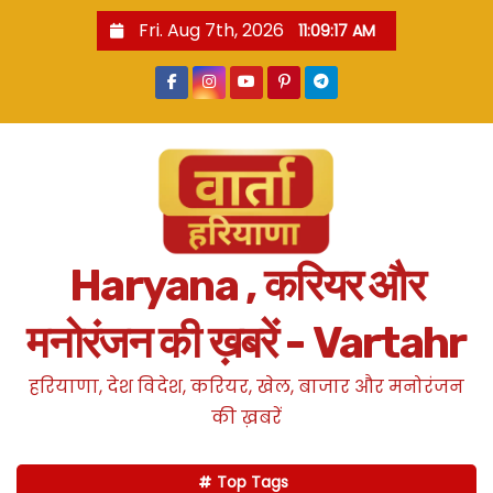
S
Fri. Aug 7th, 2026
11:09:18 AM
k
i
p
t
o
c
o
n
Haryana , करियर और
t
e
मनोरंजन की ख़बरें - Vartahr
n
t
हरियाणा, देश विदेश, करियर, खेल, बाजार और मनोरंजन
की ख़बरें
Top Tags