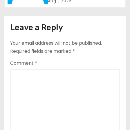
कार्यक्रम
Aug 1, 2026
g
a
Leave a Reply
t
i
Your email address will not be published.
Required fields are marked
*
o
Comment
*
n