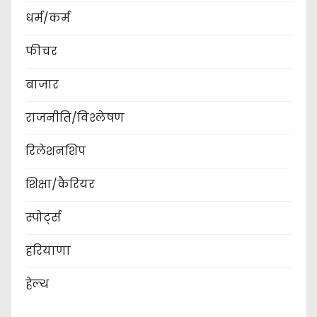
धर्म/कर्म
फीचर
बाजार
राजनीति/विश्लेषण
रिलेशनशिप
शिक्षा/कैरियर
स्पोर्ट्स
हरियाणा
हेल्थ