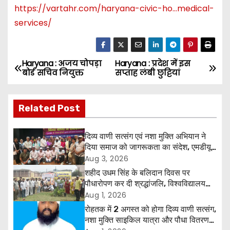
https://vartahr.com/
haryana-civic-ho…medical-
services
/
Haryana : अजय चोपड़ा
Haryana : प्रदेश में इस
P
बोर्ड सचिव नियुक्त
सप्ताह लंबी छुट्टियां
o
Related Post
s
t
दिव्य वाणी सत्संग एवं नशा मुक्ति अभियान ने
दिया समाज को जागरूकता का संदेश, एमडीयू
n
रोहतक में हजारों लोगों ने लिया संकल्प
Aug 3, 2026
a
शहीद उधम सिंह के बलिदान दिवस पर
पौधारोपण कर दी श्रद्धांजलि, विश्वविद्यालय
v
और राजपत्रित अवकाश बहाल करने की उठी
Aug 1, 2026
मांग
रोहतक में 2 अगस्त को होगा दिव्य वाणी सत्संग,
i
नशा मुक्ति साइकिल यात्रा और पौधा वितरण