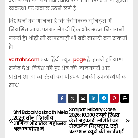
व्यवस्था पर सवाल उठने लगे हैं।
विशेषज्ञों का मानना है कि केमिकल यूनिट्स में
नियमित जांच, फायर सेफ्टी ड्रिल और सख्त निगरानी
जरूरी है। थोड़ी सी लापरवाही भी बड़ी त्रासदी बन सकती
है।
vartahr.com
एक हिंदी न्यूज
page
है। इसमें हरियाणा
समेत देश-विदेश की हर क्षेत्र की जानकारी और
प्रतिभाशाली व्यक्तियों का परिचय उनकी उपलब्धियों के
साथ
Sonipat Bribery Case
P
Shri Baba Mastnath Mela
2026: 10,000 रुपये रिश्वत
2026: तीन दिवसीय
लेते सहकारी समिति का
o
धार्मिक और खेल महोत्सव
सैल्समैन गिरफ्तार, एंटी
अस्थल बोहर में
करप्शन ब्यूरो की कार्रवाई