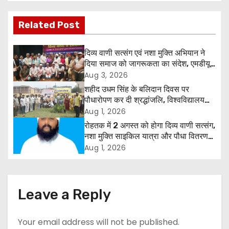
s
t
Related Post
n
दिव्य वाणी सत्संग एवं नशा मुक्ति अभियान ने
a
दिया समाज को जागरूकता का संदेश, एमडीयू
रोहतक में हजारों लोगों ने लिया संकल्प
Aug 3, 2026
v
शहीद उधम सिंह के बलिदान दिवस पर
पौधारोपण कर दी श्रद्धांजलि, विश्वविद्यालय
i
और राजपत्रित अवकाश बहाल करने की उठी
Aug 1, 2026
मांग
रोहतक में 2 अगस्त को होगा दिव्य वाणी सत्संग,
g
नशा मुक्ति साइकिल यात्रा और पौधा वितरण
कार्यक्रम
a
Aug 1, 2026
t
i
Leave a Reply
o
Your email address will not be published.