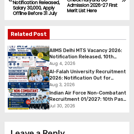
o
Notification Released,
Admission 2026-27 First
Salary ₹30,000, Apply
Merit List Here
s
Offline Before 31 July
t
Related Post
n
a
AIIMS Delhi MTS Vacancy 2026:
Notification Released, 10th
v
Pass Candidates Can Apply
Aug 4, 2026
Through Email
Al-Falah University Recruitment
i
2026: Notification Out for
Nursing, Paramedical &
Aug 3, 2026
g
Supporting Staff Posts, Apply
Indian Air Force Non-Combatant
Through Email
Recruitment 01/2027: 10th Pass
a
Candidates Can Apply Offline,
Jul 30, 2026
Check Eligibility & Last Date
t
i
Leave a Reply