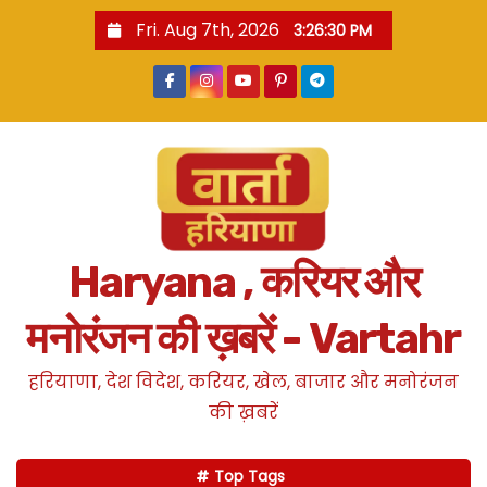
S
Fri. Aug 7th, 2026
3:26:31 PM
k
i
p
t
o
c
o
n
Haryana , करियर और
t
e
मनोरंजन की ख़बरें - Vartahr
n
t
हरियाणा, देश विदेश, करियर, खेल, बाजार और मनोरंजन
की ख़बरें
Top Tags