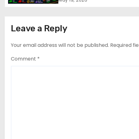
May 19, 2026
i
g
Leave a Reply
a
t
Your email address will not be published.
Required fi
i
Comment
*
o
n