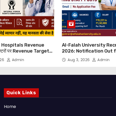
 Hospitals Revenue
Al-Falah University Re
्टरों पर Revenue Targets
2026: Notification Out 
ाफ DMA India का बड़ा कदम,
Nursing, Paramedical &
026
Admin
Aug 3, 2026
Admin
 Motu जांच की मांग
Supporting Staff Posts,
Through Email
Quick Links
Home