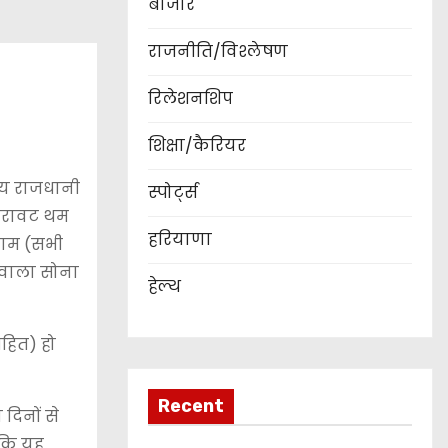
बाजार
राजनीति/विश्लेषण
रिलेशनशिप
शिक्षा/कैरियर
रीय राजधानी
स्पोर्ट्स
 गिरावट थम
हरियाणा
्राम (सभी
ा वाला सोना
हेल्थ
सहित) हो
Recent
दिनों से
ंकि यह