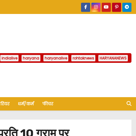
indialive
haryana
haryanalive
rohtaknews
HARYANANEWS
ैरियर
धर्म/कर्म
फीचर
रति 10 ग्राम पर