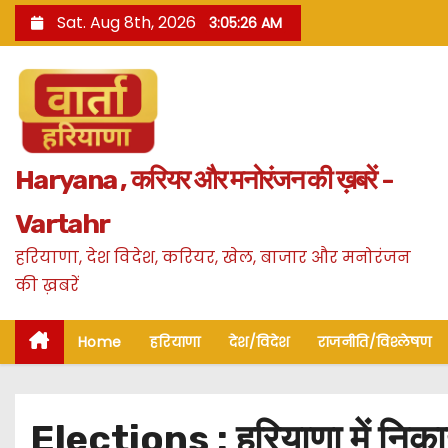
S
Sat. Aug 8th, 2026
3:05:28 AM
k
i
p
t
o
Haryana , करियर और मनोरंजन की ख़बरें -
c
o
Vartahr
n
हरियाणा, देश विदेश, करियर, खेल, बाजार और मनोरंजन
t
की ख़बरें
e
n
Home
हरियाणा
देश/विदेश
राजनीति/विश्लेषण
t
Elections : हरियाणा में निका