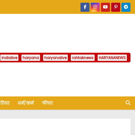
indialive
haryana
haryanalive
rohtaknews
HARYANANEWS
ैरियर
धर्म/कर्म
फीचर