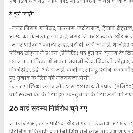
पैन, डिजीटल घड़ी, आदि कोई भी इलेक्ट्रिकल यंत्र ले जाने क
ये चुने जाएंगे
-नगर निगम मानेसर, गुरुग्राम, फरीदाबाद, हिसार, रोहतक
भाग्य का फैसला होगा। वहीं, नगर निगम अम्बाला और सोनीप
-नगर परिषद अम्बाला सदर, पटौदी-जटौली मंडी, थानेसर और सि
परिषद सोहना में प्रधान (प्रेजिडेंट) पद हेतु उप-चुनाव 
-21 नगर पालिकाओं बराड़ा, बवानी खेड़ा, सिवानी, लौहारू, 
नीलोखेड़ी, इंद्री, अटेली मंडी, कनीना, तावडू, हथीन, कलानौर, 
हुए चुनाव के लिए की मतगणना होगी।
-नगर पालिका असंध और इस्माइलाबाद में प्रधान (प्रेजिडेंट)
वार्ड सदस्य पद के लिए हुए उप-चुनावों के लिए मतों की ग
26 वार्ड सदस्य निर्विरोध चुने गए
नगर निगमों, नगर परिषदों और नगर पालिकाओं में 26 वार्ड सदस
रिटर्निंग अधिकारी द्वारा निर्विरोध चुने जाने बारे प्रमाण पत