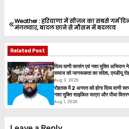
Weather : हरियाणा में सीजन का सबसे गर्म दि
P
मंगलवार, बादल छाने से मौसम में बदलाव
o
s
Related Post
t
दिव्य वाणी सत्संग एवं नशा मुक्ति अभियान ने
n
समाज को जागरूकता का संदेश, एमडीयू रोह
हजारों लोगों ने लिया संकल्प
Aug 3, 2026
a
रोहतक में 2 अगस्त को होगा दिव्य वाणी सत्
v
नशा मुक्ति साइकिल यात्रा और पौधा वितर
कार्यक्रम
Aug 1, 2026
i
g
Leave a Reply