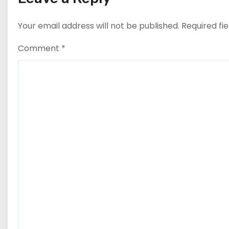
a
t
Your email address will not be published.
Required fi
i
Comment
*
o
n