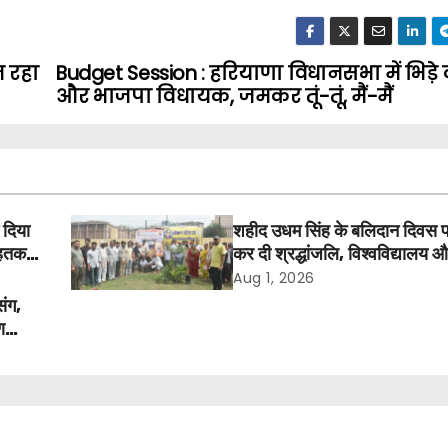
न रहा
Budget Session : हरियाणा विधानसभा में भिड़े क
और भाजपा विधायक, जमकर तूं-तूं, मैं-मैं
 दिया
शहीद उधम सिंह के बलिदान दिवस 
तक में
कर दी श्रद्धांजलि, विश्वविद्यालय 
अवकाश बहाल करने की उठी मांग
Aug 1, 2026
संग,
ण