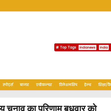
Top Tags
indianews
india
स्पोर्ट्स
बाजार
एग्रीकल्चर
रिलेशनशिप
हेल्थ
शिक्षा/क
य चुनाव का परिणाम बुधवार को