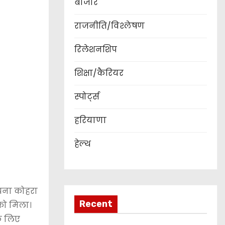
बाजार
राजनीति/विश्लेषण
रिलेशनशिप
शिक्षा/कैरियर
स्पोर्ट्स
हरियाणा
हेल्थ
 घना कोहरा
Recent
को मिला।
के लिए