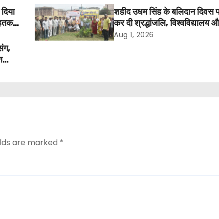
 दिया
शहीद उधम सिंह के बलिदान दिवस 
तक में
कर दी श्रद्धांजलि, विश्वविद्यालय 
अवकाश बहाल करने की उठी मांग
Aug 1, 2026
संग,
ण
elds are marked
*