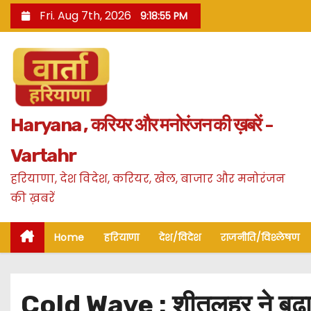
S
Fri. Aug 7th, 2026
9:18:56 PM
k
i
p
t
o
Haryana , करियर और मनोरंजन की ख़बरें -
c
o
Vartahr
n
हरियाणा, देश विदेश, करियर, खेल, बाजार और मनोरंजन
t
की ख़बरें
e
n
Home
हरियाणा
देश/विदेश
राजनीति/विश्लेषण
t
Cold Wave : शीतलहर ने बढ़ाई 