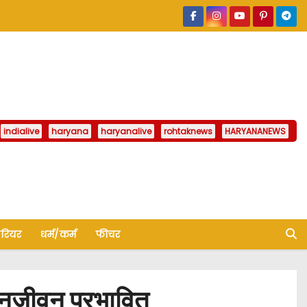
indialive
haryana
haryanalive
rohtaknews
HARYANANEWS
ैरियर
धर्म/कर्म
फीचर
जनजीवन प्रभावित