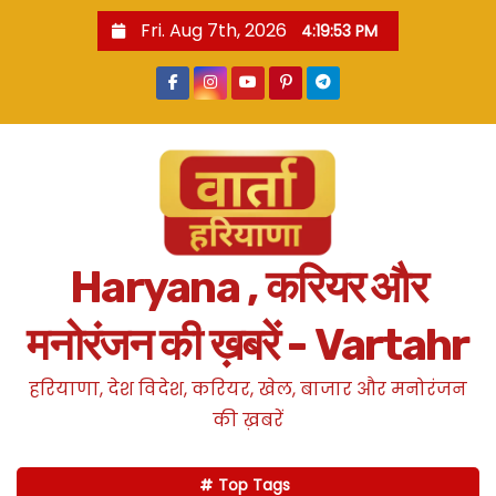
S
Fri. Aug 7th, 2026
4:19:54 PM
k
i
p
t
o
c
o
n
Haryana , करियर और
t
e
मनोरंजन की ख़बरें - Vartahr
n
t
हरियाणा, देश विदेश, करियर, खेल, बाजार और मनोरंजन
की ख़बरें
Top Tags