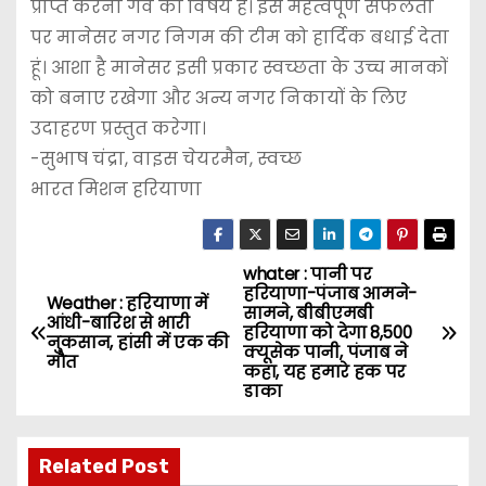
प्राप्त करना गर्व का विषय है। इस महत्वपूर्ण सफलता
पर मानेसर नगर निगम की टीम को हार्दिक बधाई देता
हूं। आशा है मानेसर इसी प्रकार स्वच्छता के उच्च मानकों
को बनाए रखेगा और अन्य नगर निकायों के लिए
उदाहरण प्रस्तुत करेगा।
-सुभाष चंद्रा, वाइस चेयरमैन, स्वच्छ
भारत मिशन हरियाणा
whater : पानी पर
P
हरियाणा-पंजाब आमने-
Weather : हरियाणा में
सामने, बीबीएमबी
o
आंधी-बारिश से भारी
हरियाणा को देगा 8,500
नुकसान, हांसी में एक की
क्यूसेक पानी, पंजाब ने
मौत
s
कहा, यह हमारे हक पर
डाका
t
n
Related Post