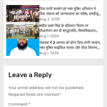
a
दिव्य वाणी सत्संग एवं नशा मुक्ति अभियान ने
दिया समाज को जागरूकता का संदेश, एमडीयू
v
रोहतक में हजारों लोगों ने लिया संकल्प
Aug 3, 2026
i
शहीद उधम सिंह के बलिदान दिवस पर
पौधारोपण कर दी श्रद्धांजलि, विश्वविद्यालय
g
और राजपत्रित अवकाश बहाल करने की उठी
Aug 1, 2026
मांग
रोहतक में 2 अगस्त को होगा दिव्य वाणी सत्संग,
a
नशा मुक्ति साइकिल यात्रा और पौधा वितरण
कार्यक्रम
Aug 1, 2026
t
i
Leave a Reply
o
n
Your email address will not be published.
Required fields are marked
*
Comment
*