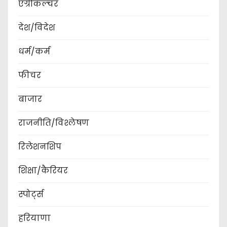
एग्रीकल्चर
देश/विदेश
धर्म/कर्म
फीचर
बाजार
राजनीति/विश्लेषण
रिलेशनशिप
शिक्षा/कैरियर
स्पोर्ट्स
हरियाणा