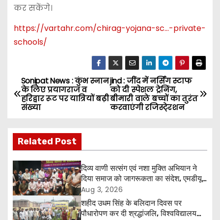
कर सकेंगे।
https://vartahr.com/
chirag-yojana-sc…-private-
schools
/
Sonipat News : कुंभ स्नान
jind : जींद में नर्सिंग स्टाफ
P
के लिए प्रयागराज व
को दी स्पेशल ट्रेनिंग,
हरिद्वार रूट पर यात्रियों बढ़ी
बीमारी वाले बच्चों का तुरंत
o
संख्या
करवाएंगी रजिस्टे्रशन
s
Related Post
t
n
दिव्य वाणी सत्संग एवं नशा मुक्ति अभियान ने
दिया समाज को जागरूकता का संदेश, एमडीयू
a
रोहतक में हजारों लोगों ने लिया संकल्प
Aug 3, 2026
शहीद उधम सिंह के बलिदान दिवस पर
v
पौधारोपण कर दी श्रद्धांजलि, विश्वविद्यालय