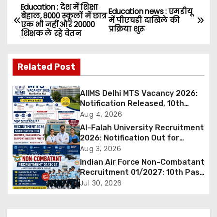
Education : देश में शिक्षा
P
Education news : एमडीयू
बेहाल, 8000 स्कूलों में छात्र
में पीएचडी दाखिले की
एक भी नहीं और 20000
o
प्रक्रिया शुरू
शिक्षक ले रहे वेतन
s
Related Post
t
n
AIIMS Delhi MTS Vacancy 2026:
Notification Released, 10th
a
Pass Candidates Can Apply
Aug 4, 2026
Through Email
Al-Falah University Recruitment
v
2026: Notification Out for
Nursing, Paramedical &
Aug 3, 2026
i
Supporting Staff Posts, Apply
Indian Air Force Non-Combatant
Through Email
g
Recruitment 01/2027: 10th Pass
Candidates Can Apply Offline,
Jul 30, 2026
a
Check Eligibility & Last Date
t