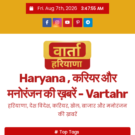
S
Fri. Aug 7th, 2026
3:47:56 AM
k
i
p
t
o
c
o
n
Haryana , करियर और
t
e
मनोरंजन की ख़बरें - Vartahr
n
t
हरियाणा, देश विदेश, करियर, खेल, बाजार और मनोरंजन
की ख़बरें
Top Tags