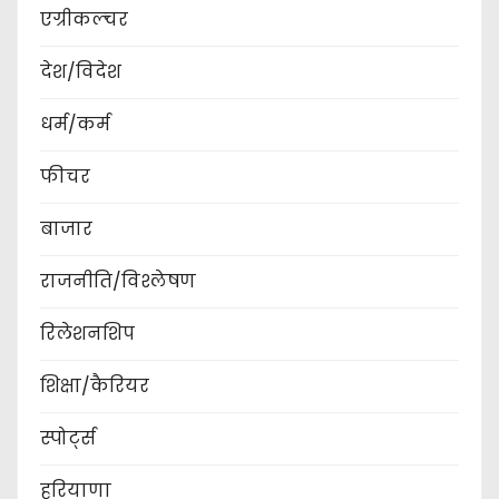
एग्रीकल्चर
देश/विदेश
धर्म/कर्म
फीचर
बाजार
राजनीति/विश्लेषण
रिलेशनशिप
शिक्षा/कैरियर
स्पोर्ट्स
हरियाणा