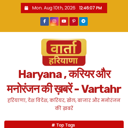
S
Mon. Aug 10th, 2026
12:46:08 PM
k
i
p
t
o
c
o
n
Haryana , करियर और
t
e
मनोरंजन की ख़बरें - Vartahr
n
t
हरियाणा, देश विदेश, करियर, खेल, बाजार और मनोरंजन
की ख़बरें
Top Tags