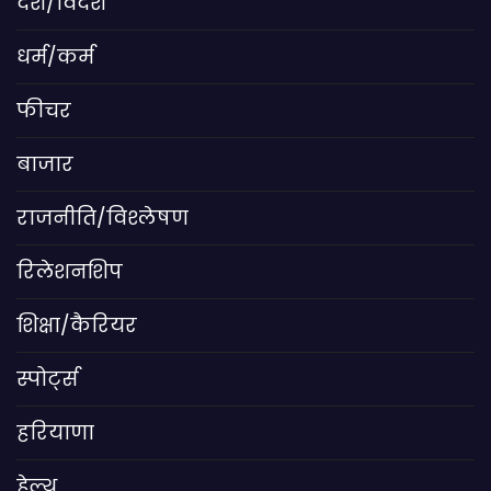
देश/विदेश
धर्म/कर्म
फीचर
बाजार
राजनीति/विश्लेषण
रिलेशनशिप
शिक्षा/कैरियर
स्पोर्ट्स
हरियाणा
हेल्थ