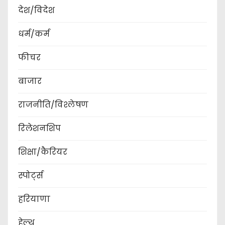
देश/विदेश
धर्म/कर्म
फीचर
बाजार
राजनीति/विश्लेषण
रिलेशनशिप
शिक्षा/कैरियर
स्पोर्ट्स
हरियाणा
हेल्थ