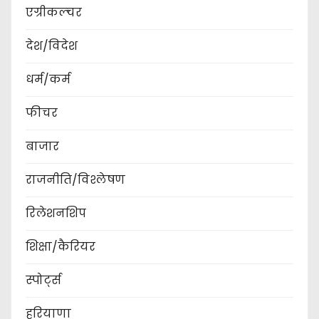
एग्रीकल्चर
देश/विदेश
धर्म/कर्म
फीचर
बाजार
राजनीति/विश्लेषण
रिलेशनशिप
शिक्षा/कैरियर
स्पोर्ट्स
हरियाणा