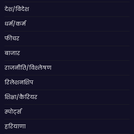
देश/विदेश
धर्म/कर्म
फीचर
बाजार
राजनीति/विश्लेषण
रिलेशनशिप
शिक्षा/कैरियर
स्पोर्ट्स
हरियाणा