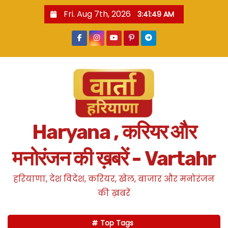
S
Fri. Aug 7th, 2026
3:41:50 AM
k
i
p
t
o
c
o
n
Haryana , करियर और
t
e
मनोरंजन की ख़बरें - Vartahr
n
t
हरियाणा, देश विदेश, करियर, खेल, बाजार और मनोरंजन
की ख़बरें
Top Tags