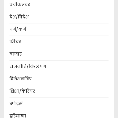
एग्रीकल्चर
देश/विदेश
धर्म/कर्म
फीचर
बाजार
राजनीति/विश्लेषण
रिलेशनशिप
शिक्षा/कैरियर
स्पोर्ट्स
हरियाणा