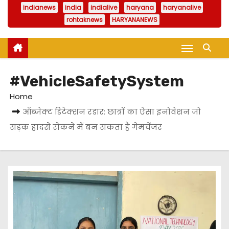
indianews
india
indialive
haryana
haryanalive
rohtaknews
HARYANANEWS
#VehicleSafetySystem
Home
ऑब्जेक्ट डिटेक्शन रडार: छात्रों का ऐसा इनोवेशन जो
सड़क हादसे रोकने में बन सकता है गेमचेंजर