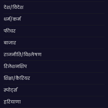
देश/विदेश
धर्म/कर्म
फीचर
बाजार
राजनीति/विश्लेषण
रिलेशनशिप
शिक्षा/कैरियर
स्पोर्ट्स
हरियाणा