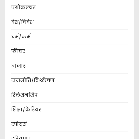
एग्रीकल्चर
देश/विदेश
धर्म/कर्म
फीचर
बाजार
राजनीति/विश्लेषण
रिलेशनशिप
शिक्षा/कैरियर
स्पोर्ट्स
हरियाणा