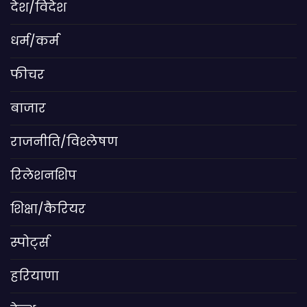
देश/विदेश
धर्म/कर्म
फीचर
बाजार
राजनीति/विश्लेषण
रिलेशनशिप
शिक्षा/कैरियर
स्पोर्ट्स
हरियाणा