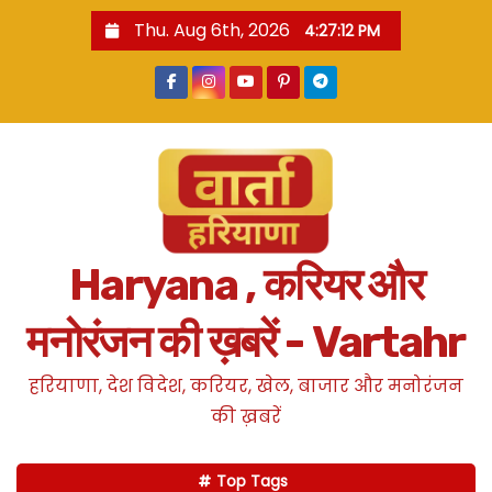
S
Thu. Aug 6th, 2026
4:27:12 PM
k
i
p
t
o
c
o
n
Haryana , करियर और
t
e
मनोरंजन की ख़बरें - Vartahr
n
t
हरियाणा, देश विदेश, करियर, खेल, बाजार और मनोरंजन
की ख़बरें
Top Tags