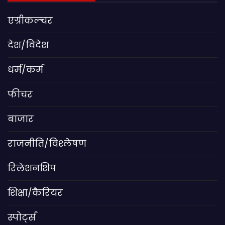
एग्रीकल्चर
देश/विदेश
धर्म/कर्म
फीचर
बाजार
राजनीति/विश्लेषण
रिलेशनशिप
शिक्षा/कैरियर
स्पोर्ट्स