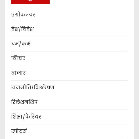
एग्रीकल्चर
देश/विदेश
धर्म/कर्म
फीचर
बाजार
राजनीति/विश्लेषण
रिलेशनशिप
शिक्षा/कैरियर
स्पोर्ट्स