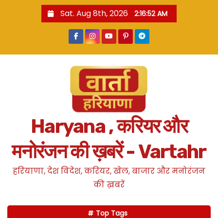
S
Sat. Aug 8th, 2026
2:16:52 AM
k
i
p
t
o
c
o
n
Haryana , करियर और
t
e
मनोरंजन की ख़बरें - Vartahr
n
t
हरियाणा, देश विदेश, करियर, खेल, बाजार और मनोरंजन
की ख़बरें
Top Tags