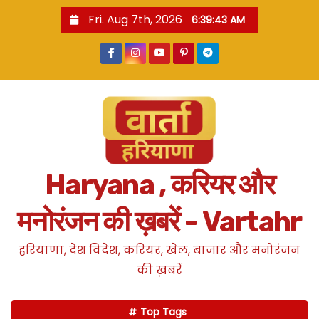
S
Fri. Aug 7th, 2026
6:39:44 AM
k
i
p
t
o
c
o
n
Haryana , करियर और
t
e
मनोरंजन की ख़बरें - Vartahr
n
t
हरियाणा, देश विदेश, करियर, खेल, बाजार और मनोरंजन
की ख़बरें
Top Tags