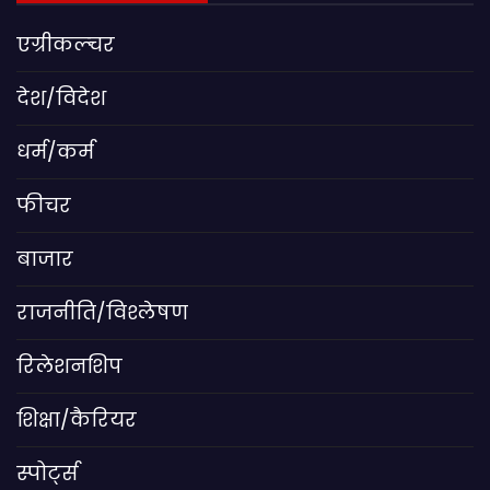
एग्रीकल्चर
देश/विदेश
धर्म/कर्म
फीचर
बाजार
राजनीति/विश्लेषण
रिलेशनशिप
शिक्षा/कैरियर
स्पोर्ट्स