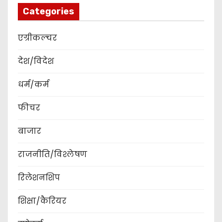
Categories
एग्रीकल्चर
देश/विदेश
धर्म/कर्म
फीचर
बाजार
राजनीति/विश्लेषण
रिलेशनशिप
शिक्षा/कैरियर