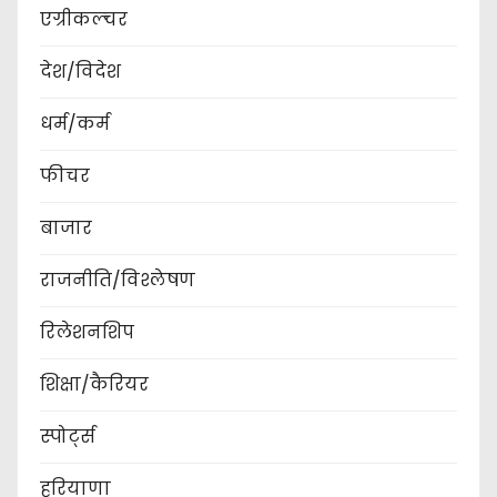
एग्रीकल्चर
देश/विदेश
धर्म/कर्म
फीचर
बाजार
राजनीति/विश्लेषण
रिलेशनशिप
शिक्षा/कैरियर
स्पोर्ट्स
हरियाणा