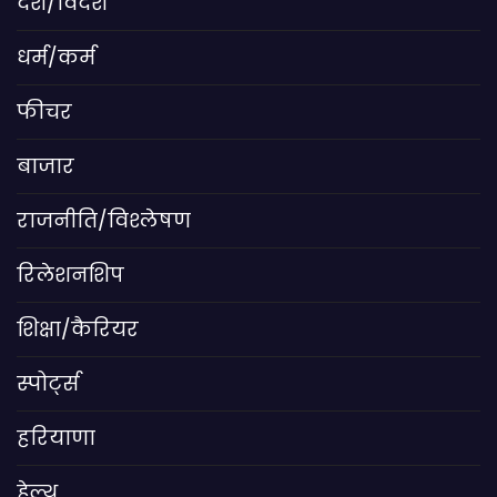
देश/विदेश
धर्म/कर्म
फीचर
बाजार
राजनीति/विश्लेषण
रिलेशनशिप
शिक्षा/कैरियर
स्पोर्ट्स
हरियाणा
हेल्थ