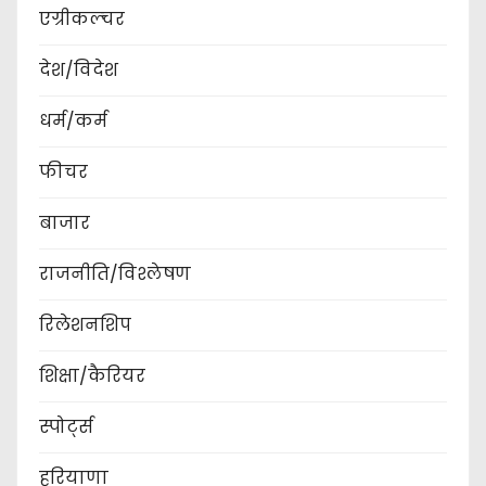
एग्रीकल्चर
देश/विदेश
धर्म/कर्म
फीचर
बाजार
राजनीति/विश्लेषण
रिलेशनशिप
शिक्षा/कैरियर
स्पोर्ट्स
हरियाणा