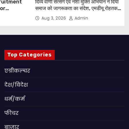
cruitment
दिव्य वाणी सत्संग एवं नशा मुक्ति अभियान ने दिया
for
समाज को जागरूकता का संदेश, एमडीयू रोहतक में
हजारों लोगों ने लिया संकल्प
Aug 3, 2026
Admin
 Apply
Top Categories
एग्रीकल्चर
देश/विदेश
धर्म/कर्म
फीचर
बाजार