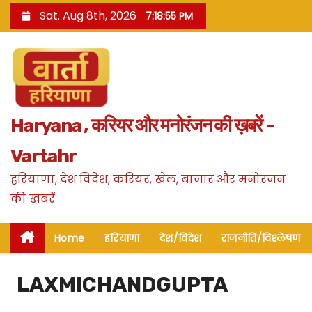
S
Sat. Aug 8th, 2026
7:18:56 PM
k
i
p
t
o
Haryana , करियर और मनोरंजन की ख़बरें -
c
o
Vartahr
n
हरियाणा, देश विदेश, करियर, खेल, बाजार और मनोरंजन
t
की ख़बरें
e
n
Home
हरियाणा
देश/विदेश
राजनीति/विश्लेषण
t
LAXMICHANDGUPTA