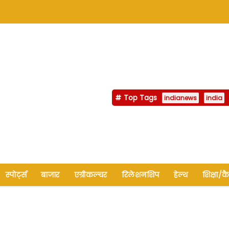
Top Tags
indianews
india
स्पोर्ट्स
बाजार
एग्रीकल्चर
रिलेशनशिप
हेल्थ
शिक्षा/क