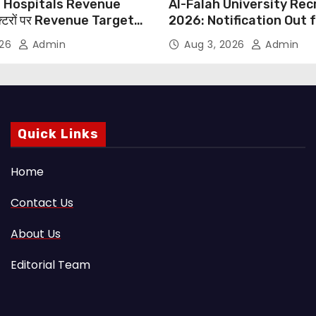
 Hospitals Revenue
Al-Falah University Re
्टरों पर Revenue Targets
2026: Notification Out 
ाफ DMA India का बड़ा कदम,
Nursing, Paramedical &
026
Admin
Aug 3, 2026
Admin
 Motu जांच की मांग
Supporting Staff Posts,
Through Email
Quick Links
Home
Contact Us
About Us
Editorial Team