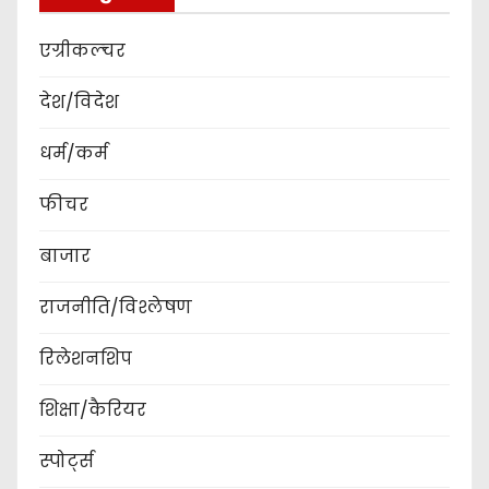
एग्रीकल्चर
देश/विदेश
धर्म/कर्म
फीचर
बाजार
राजनीति/विश्लेषण
रिलेशनशिप
शिक्षा/कैरियर
स्पोर्ट्स