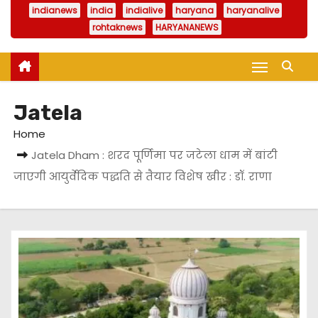
indianews
india
indialive
haryana
haryanalive
rohtaknews
HARYANANEWS
Jatela
Home
Jatela Dham : शरद पूर्णिमा पर जटेला धाम में बांटी
जाएगी आयुर्वेदिक पद्धति से तैयार विशेष खीर : डॉ. राणा