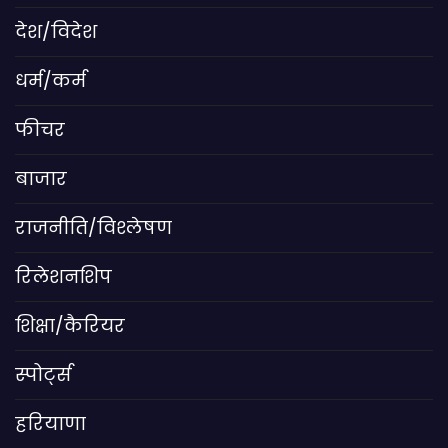
देश/विदेश
धर्म/कर्म
फीचर
बाजार
राजनीति/विश्लेषण
रिलेशनशिप
शिक्षा/कैरियर
स्पोर्ट्स
हरियाणा