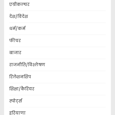
एग्रीकल्चर
देश/विदेश
धर्म/कर्म
फीचर
बाजार
राजनीति/विश्लेषण
रिलेशनशिप
शिक्षा/कैरियर
स्पोर्ट्स
हरियाणा