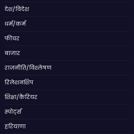
देश/विदेश
धर्म/कर्म
फीचर
बाजार
राजनीति/विश्लेषण
रिलेशनशिप
शिक्षा/कैरियर
स्पोर्ट्स
हरियाणा