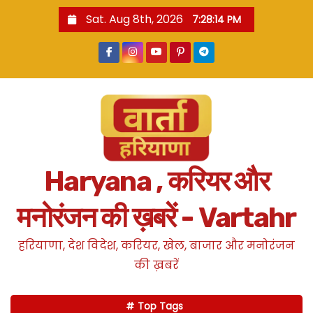
S
Sat. Aug 8th, 2026
7:28:14 PM
k
i
p
t
o
c
o
n
Haryana , करियर और
t
e
मनोरंजन की ख़बरें - Vartahr
n
t
हरियाणा, देश विदेश, करियर, खेल, बाजार और मनोरंजन
की ख़बरें
Top Tags