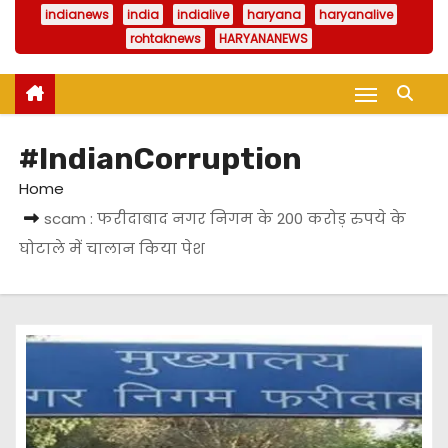
indianews
india
indialive
haryana
haryanalive
rohtaknews
HARYANANEWS
#IndianCorruption
Home
scam : फरीदाबाद नगर निगम के 200 करोड़ रुपये के
घोटाले में चालान किया पेश