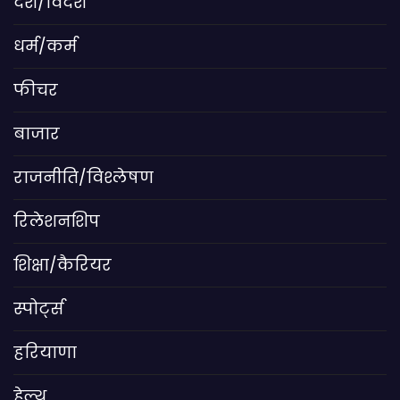
देश/विदेश
धर्म/कर्म
फीचर
बाजार
राजनीति/विश्लेषण
रिलेशनशिप
शिक्षा/कैरियर
स्पोर्ट्स
हरियाणा
हेल्थ