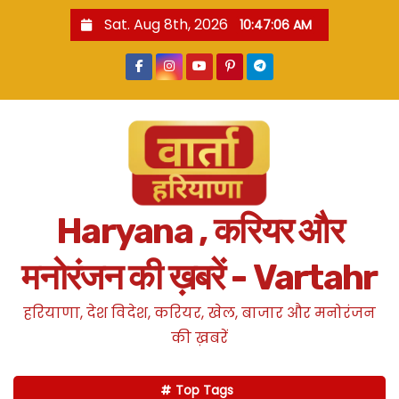
S
Sat. Aug 8th, 2026
10:47:07 AM
k
i
p
t
o
c
o
n
Haryana , करियर और
t
e
मनोरंजन की ख़बरें - Vartahr
n
t
हरियाणा, देश विदेश, करियर, खेल, बाजार और मनोरंजन
की ख़बरें
Top Tags