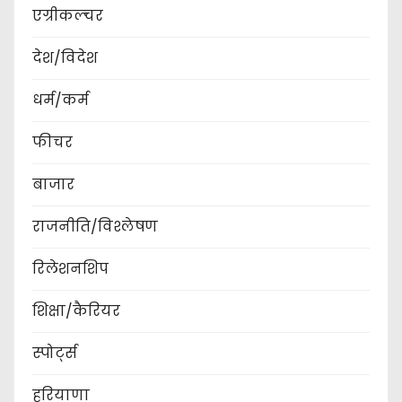
एग्रीकल्चर
देश/विदेश
धर्म/कर्म
फीचर
बाजार
राजनीति/विश्लेषण
रिलेशनशिप
शिक्षा/कैरियर
स्पोर्ट्स
हरियाणा