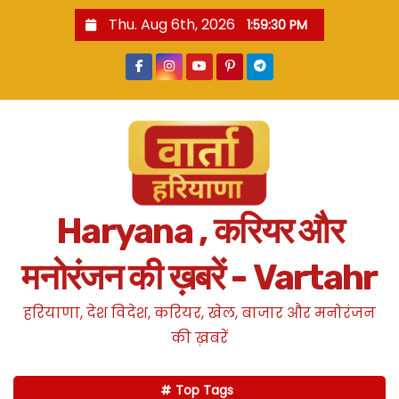
S
Thu. Aug 6th, 2026
1:59:30 PM
k
i
p
t
o
c
o
n
Haryana , करियर और
t
e
मनोरंजन की ख़बरें - Vartahr
n
t
हरियाणा, देश विदेश, करियर, खेल, बाजार और मनोरंजन
की ख़बरें
Top Tags