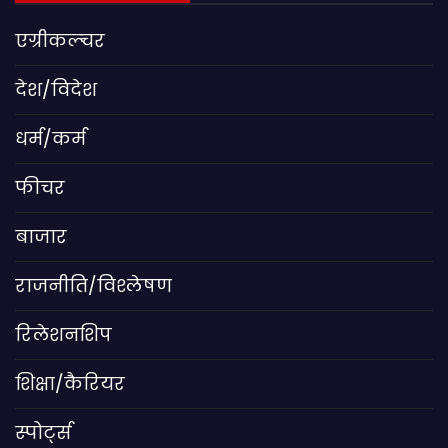
एग्रीकल्चर
देश/विदेश
धर्म/कर्म
फीचर
बाजार
राजनीति/विश्लेषण
रिलेशनशिप
शिक्षा/कैरियर
स्पोर्ट्स