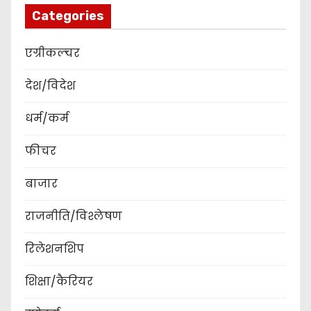
Categories
एग्रीकल्चर
देश/विदेश
धर्म/कर्म
फीचर
बाजार
राजनीति/विश्लेषण
रिलेशनशिप
शिक्षा/कैरियर