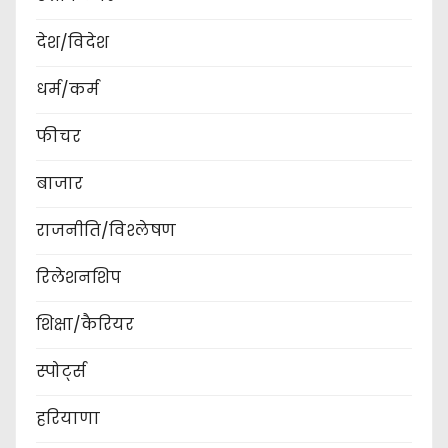
देश/विदेश
धर्म/कर्म
फीचर
बाजार
राजनीति/विश्लेषण
रिलेशनशिप
शिक्षा/कैरियर
स्पोर्ट्स
हरियाणा