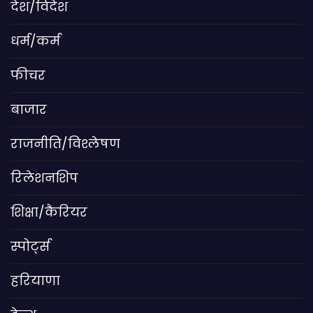
देश/विदेश
धर्म/कर्म
फीचर
बाजार
राजनीति/विश्लेषण
रिलेशनशिप
शिक्षा/कैरियर
स्पोर्ट्स
हरियाणा