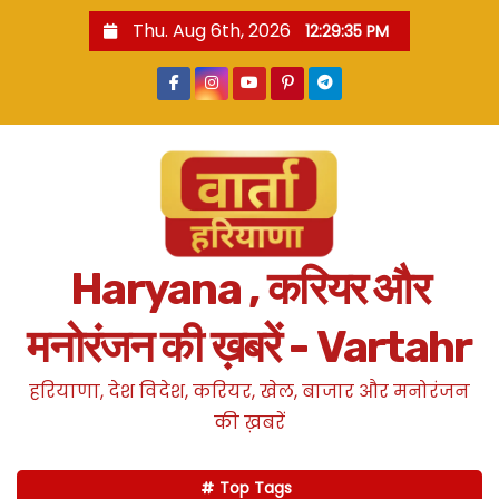
S
Thu. Aug 6th, 2026
12:29:35 PM
k
i
p
t
o
c
o
n
Haryana , करियर और
t
e
मनोरंजन की ख़बरें - Vartahr
n
t
हरियाणा, देश विदेश, करियर, खेल, बाजार और मनोरंजन
की ख़बरें
Top Tags