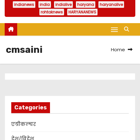
indianews
india
indialive
haryana
haryanalive
rohtaknews
HARYANANEWS
cmsaini
Home
Categories
एग्रीकल्चर
देश/विदेश