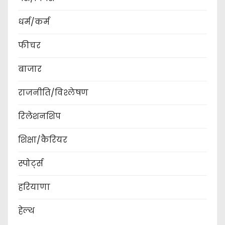
धर्म/कर्म
फीचर
बाजार
राजनीति/विश्लेषण
रिलेशनशिप
शिक्षा/कैरियर
स्पोर्ट्स
हरियाणा
हेल्थ