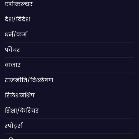
एग्रीकल्चर
देश/विदेश
धर्म/कर्म
फीचर
बाजार
राजनीति/विश्लेषण
रिलेशनशिप
शिक्षा/कैरियर
स्पोर्ट्स