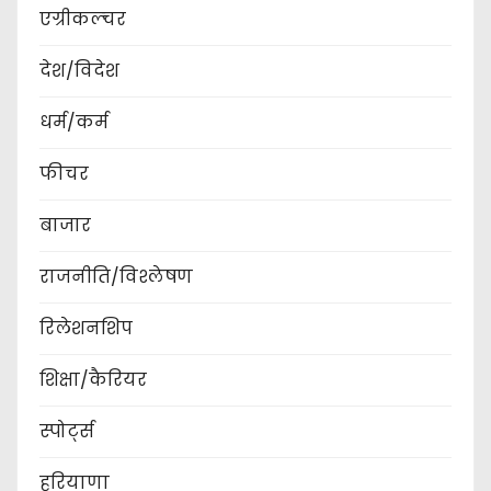
एग्रीकल्चर
देश/विदेश
धर्म/कर्म
फीचर
बाजार
राजनीति/विश्लेषण
रिलेशनशिप
शिक्षा/कैरियर
स्पोर्ट्स
हरियाणा