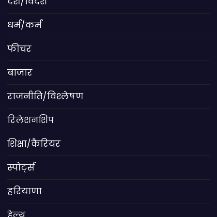
देश/विदेश
धर्म/कर्म
फीचर
बाजार
राजनीति/विश्लेषण
रिलेशनशिप
शिक्षा/कैरियर
स्पोर्ट्स
हरियाणा
हेल्थ