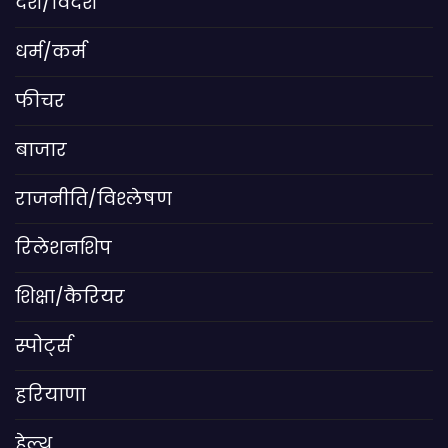
देश/विदेश
धर्म/कर्म
फीचर
बाजार
राजनीति/विश्लेषण
रिलेशनशिप
शिक्षा/कैरियर
स्पोर्ट्स
हरियाणा
हेल्थ