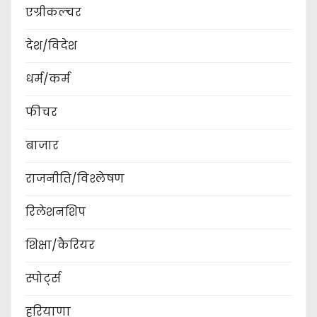
एग्रीकल्चर
देश/विदेश
धर्म/कर्म
फीचर
बाजार
राजनीति/विश्लेषण
रिलेशनशिप
शिक्षा/कैरियर
स्पोर्ट्स
हरियाणा