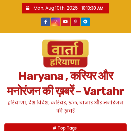
S
Mon. Aug 10th, 2026
10:10:39 AM
k
i
p
t
o
c
o
n
Haryana , करियर और
t
e
मनोरंजन की ख़बरें - Vartahr
n
t
हरियाणा, देश विदेश, करियर, खेल, बाजार और मनोरंजन
की ख़बरें
Top Tags