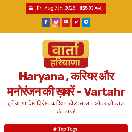
S
Fri. Aug 7th, 2026
11:25:04 AM
k
i
p
t
o
c
o
n
Haryana , करियर और
t
e
मनोरंजन की ख़बरें - Vartahr
n
t
हरियाणा, देश विदेश, करियर, खेल, बाजार और मनोरंजन
की ख़बरें
Top Tags