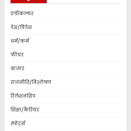
एग्रीकल्चर
देश/विदेश
धर्म/कर्म
फीचर
बाजार
राजनीति/विश्लेषण
रिलेशनशिप
शिक्षा/कैरियर
स्पोर्ट्स