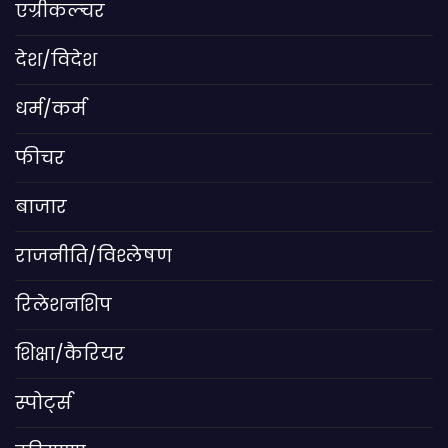
एग्रीकल्चर
देश/विदेश
धर्म/कर्म
फीचर
बाजार
राजनीति/विश्लेषण
रिलेशनशिप
शिक्षा/कैरियर
स्पोर्ट्स