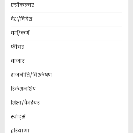
एग्रीकल्चर
देश/विदेश
धर्म/कर्म
फीचर
बाजार
राजनीति/विश्लेषण
रिलेशनशिप
शिक्षा/कैरियर
स्पोर्ट्स
हरियाणा