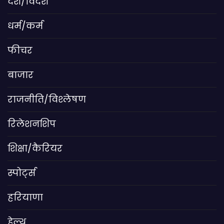
देश/विदेश
धर्म/कर्म
फीचर
बाजार
राजनीति/विश्लेषण
रिलेशनशिप
शिक्षा/कैरियर
स्पोर्ट्स
हरियाणा
हेल्थ