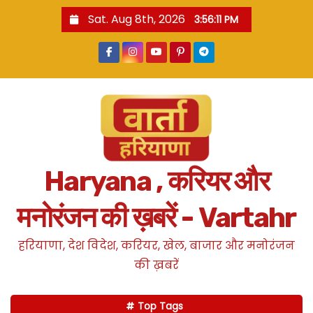
S
Sat. Aug 8th, 2026
3:56:12 PM
k
i
p
t
o
c
o
n
Haryana , करियर और
t
e
मनोरंजन की ख़बरें - Vartahr
n
t
हरियाणा, देश विदेश, करियर, खेल, बाजार और मनोरंजन
की ख़बरें
Top Tags