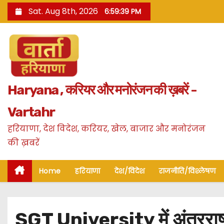
S
Sat. Aug 8th, 2026
6:59:40 PM
k
i
p
t
o
Haryana , करियर और मनोरंजन की ख़बरें -
c
o
Vartahr
n
हरियाणा, देश विदेश, करियर, खेल, बाजार और मनोरंजन
t
की ख़बरें
e
n
Home
हरियाणा
देश/विदेश
राजनीति/विश्लेषण
t
SGT University में अंतरराष्ट्री