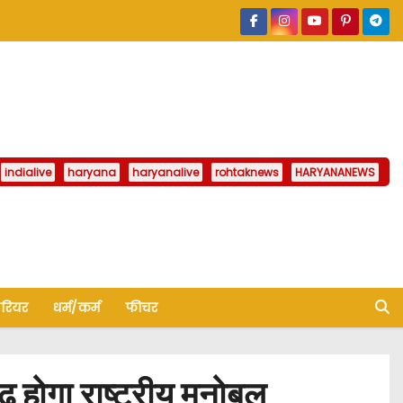
indialive
haryana
haryanalive
rohtaknews
HARYANANEWS
ैरियर
धर्म/कर्म
फीचर
ढ़ होगा राष्ट्रीय मनोबल