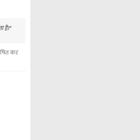
 है।”
भाषित कर