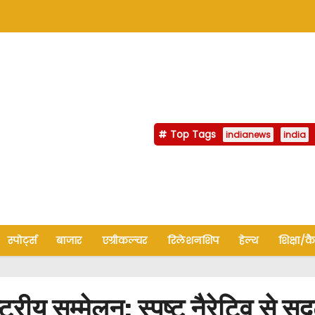
Top Tags
indianews
india
स्पोर्ट्स
बाजार
एग्रीकल्चर
रिलेशनशिप
हेल्थ
शिक्षा/क
य सम्मेलन: स्पष्ट नैरेटिव से सुदृ