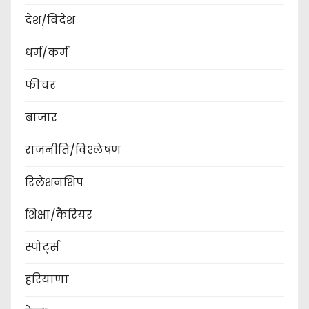
देश/विदेश
धर्म/कर्म
फीचर
बाजार
राजनीति/विश्लेषण
रिलेशनशिप
शिक्षा/कैरियर
स्पोर्ट्स
हरियाणा