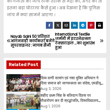
कागजातों की जांच ठीक तरीके से नहीं की, अगर की तो
इतना बड़ा घोटाला कैसे हुआ । अब देखना है कि पुलिस
जांच में क्या सामने आएगा ।
International Textile
P
Nayab Saini 50 प्रतिशत
जर्मनी में इंटरनेशनल
आंगनवाड़ी कार्यकर्ता बनेंगे
टेक्सटाइल …का शुभारंभ
o
सुपरवाइजर : नायब सैनी
हुआ
s
Related Post
t
n
दिव्य वाणी सत्संग एवं नशा मुक्ति अभियान ने
दिया समाज को जागरूकता का संदेश, एमडीयू
a
रोहतक में हजारों लोगों ने लिया संकल्प
Aug 3, 2026
शहीद उधम सिंह के बलिदान दिवस पर
v
पौधारोपण कर दी श्रद्धांजलि, विश्वविद्यालय
और राजपत्रित अवकाश बहाल करने की उठी
Aug 1, 2026
i