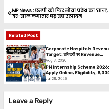
MP News : एमपी को फिर सोया प्रदेश का ‘ताज’
P
दर-साल लगातार बढ़ रहा उत्पादन
o
s
Related Post
t
Corporate Hospitals Reven
n
Target: डॉक्टरों पर Revenue
Targets थोपने के खिलाफ DMA Ind
Aug 3, 2026
a
बड़ा कदम, NHRC से Suo Motu जांच 
PM Internship Scheme 2026
मांग
v
Apply Online, Eligibility, ₹9,00
Stipend, Benefits, Selection
Jul 29, 2026
i
Process & Last Date
g
Leave a Reply
a