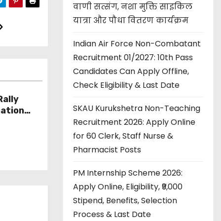
वाणी सत्संग, नशा मुक्ति साइकिल
यात्रा और पौधा वितरण कार्यक्रम
Indian Air Force Non-Combatant
Recruitment 01/2027: 10th Pass
Candidates Can Apply Offline,
Check Eligibility & Last Date
ally
SKAU Kurukshetra Non-Teaching
cation
Recruitment 2026: Apply Online
l Centre
y,
for 60 Clerk, Staff Nurse &
 Process
Pharmacist Posts
PM Internship Scheme 2026:
Apply Online, Eligibility, ₹9,000
Stipend, Benefits, Selection
Process & Last Date