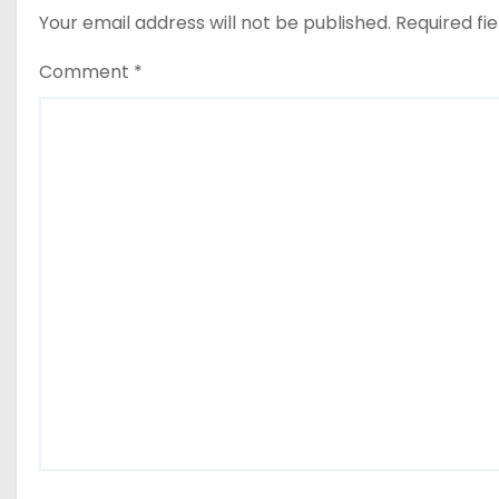
t
Your email address will not be published.
Required fi
i
Comment
*
o
n