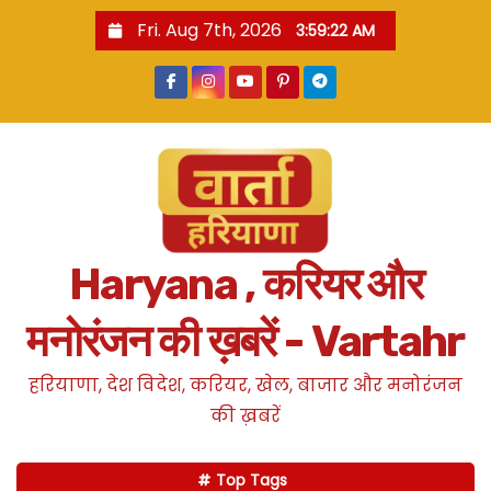
S
Fri. Aug 7th, 2026
3:59:23 AM
k
i
p
t
o
c
o
n
Haryana , करियर और
t
e
मनोरंजन की ख़बरें - Vartahr
n
t
हरियाणा, देश विदेश, करियर, खेल, बाजार और मनोरंजन
की ख़बरें
Top Tags