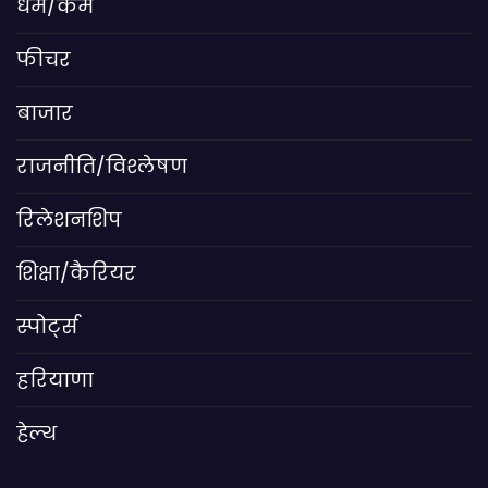
धर्म/कर्म
फीचर
बाजार
राजनीति/विश्लेषण
रिलेशनशिप
शिक्षा/कैरियर
स्पोर्ट्स
हरियाणा
हेल्थ