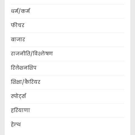
धर्म/कर्म
फीचर
बाजार
राजनीति/विश्लेषण
रिलेशनशिप
शिक्षा/कैरियर
स्पोर्ट्स
हरियाणा
हेल्थ