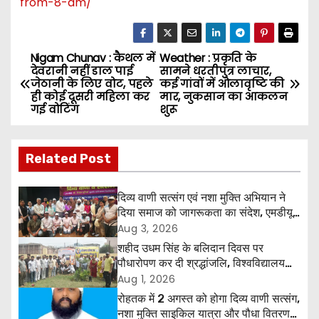
from-8-am
/
Nigam Chunav : कैथल में
Weather : प्रकृति के
P
देवरानी नहीं डाल पाई
सामने धरतीपुत्र लाचार,
जेठानी के लिए वोट, पहले
कई गांवों में ओलावृष्टि की
o
ही कोई दूसरी महिला कर
मार, नुकसान का आकलन
गई वोटिंग
शुरू
s
t
Related Post
n
दिव्य वाणी सत्संग एवं नशा मुक्ति अभियान ने
a
दिया समाज को जागरूकता का संदेश, एमडीयू
रोहतक में हजारों लोगों ने लिया संकल्प
Aug 3, 2026
v
शहीद उधम सिंह के बलिदान दिवस पर
पौधारोपण कर दी श्रद्धांजलि, विश्वविद्यालय
i
और राजपत्रित अवकाश बहाल करने की उठी
Aug 1, 2026
मांग
रोहतक में 2 अगस्त को होगा दिव्य वाणी सत्संग,
g
नशा मुक्ति साइकिल यात्रा और पौधा वितरण