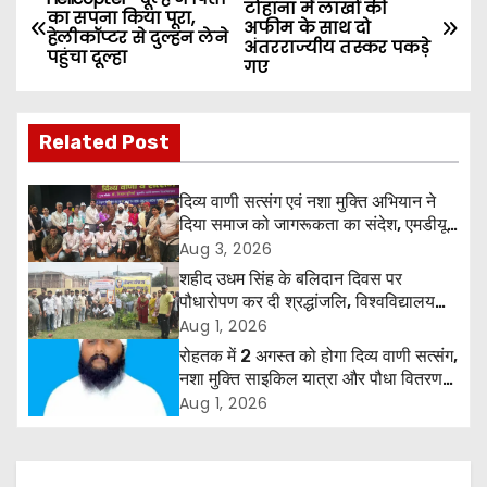
P
टोहाना में लाखों की
का सपना किया पूरा,
अफीम के साथ दो
o
हेलीकॉप्टर से दुल्हन लेने
अंतरराज्यीय तस्कर पकड़े
पहुंचा दूल्हा
गए
s
t
Related Post
n
दिव्य वाणी सत्संग एवं नशा मुक्ति अभियान ने
a
दिया समाज को जागरूकता का संदेश, एमडीयू
रोहतक में हजारों लोगों ने लिया संकल्प
Aug 3, 2026
v
शहीद उधम सिंह के बलिदान दिवस पर
पौधारोपण कर दी श्रद्धांजलि, विश्वविद्यालय
i
और राजपत्रित अवकाश बहाल करने की उठी
Aug 1, 2026
मांग
रोहतक में 2 अगस्त को होगा दिव्य वाणी सत्संग,
g
नशा मुक्ति साइकिल यात्रा और पौधा वितरण
कार्यक्रम
a
Aug 1, 2026
t