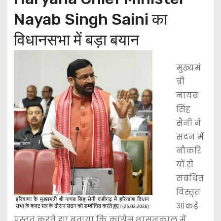
Nayab Singh Saini का
विधानसभा में बड़ा बयान
मुख्यमं
त्री
नायब
सिंह
सैनी ने
सदन में
नौकरि
यों से
संबंधित
विस्तृत
आंकड़े
प्रस्तुत करते हुए बताया कि कांग्रेस शासनकाल में