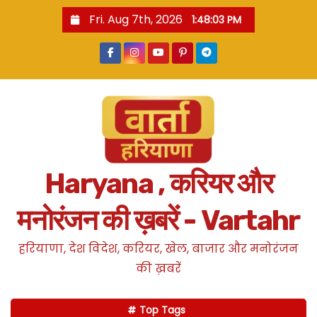
S
Fri. Aug 7th, 2026
1:48:04 PM
k
i
p
t
o
c
o
n
Haryana , करियर और
t
e
मनोरंजन की ख़बरें - Vartahr
n
t
हरियाणा, देश विदेश, करियर, खेल, बाजार और मनोरंजन
की ख़बरें
Top Tags